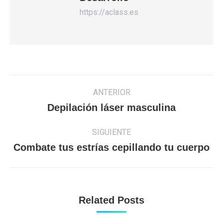
https://aclass.es
Navegación
ANTERIOR
entre
Publicación
Depilación láser masculina
publicaciones
anterior:
SIGUIENTE
Publicación
Combate tus estrías cepillando tu cuerpo
siguiente:
Related Posts