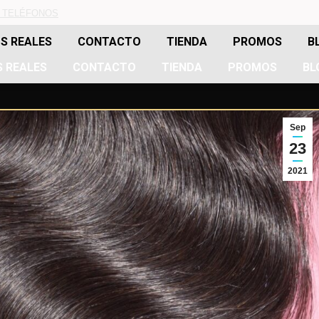
 TELÉFONOS
S REALES
CONTACTO
TIENDA
PROMOS
B
 REALES
CONTACTO
TIENDA
PROMOS
BL
Sep
23
2021